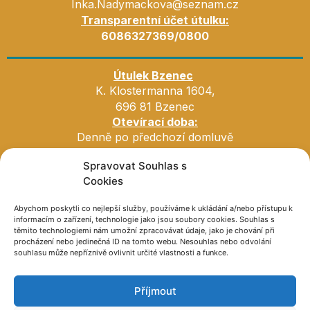
Inka.Nadymackova@seznam.cz
Transparentní účet útulku:
6086327369/0800
Útulek Bzenec
K. Klostermanna 1604,
696 81 Bzenec
Otevírací doba:
Denně po předchozí domluvě
Spravovat Souhlas s
Cookies
Abychom poskytli co nejlepší služby, používáme k ukládání a/nebo přístupu k
informacím o zařízení, technologie jako jsou soubory cookies. Souhlas s
těmito technologiemi nám umožní zpracovávat údaje, jako je chování při
procházení nebo jedinečná ID na tomto webu. Nesouhlas nebo odvolání
souhlasu může nepříznivě ovlivnit určité vlastnosti a funkce.
Příjmout