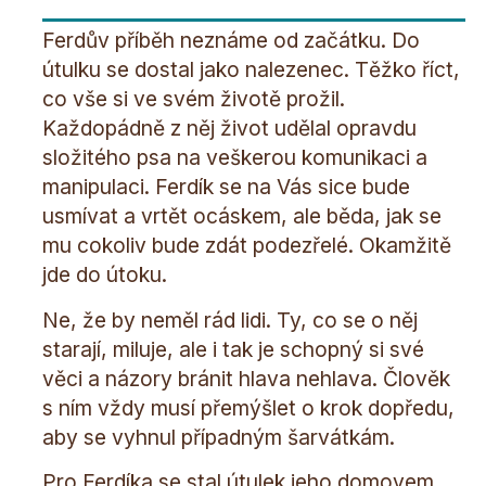
Ferdův příběh neznáme od začátku. Do
útulku se dostal jako nalezenec. Těžko říct,
co vše si ve svém životě prožil.
Každopádně z něj život udělal opravdu
složitého psa na veškerou komunikaci a
manipulaci. Ferdík se na Vás sice bude
usmívat a vrtět ocáskem, ale běda, jak se
mu cokoliv bude zdát podezřelé. Okamžitě
jde do útoku.
Ne, že by neměl rád lidi. Ty, co se o něj
starají, miluje, ale i tak je schopný si své
věci a názory bránit hlava nehlava. Člověk
s ním vždy musí přemýšlet o krok dopředu,
aby se vyhnul případným šarvátkám.
Pro Ferdíka se stal útulek jeho domovem.