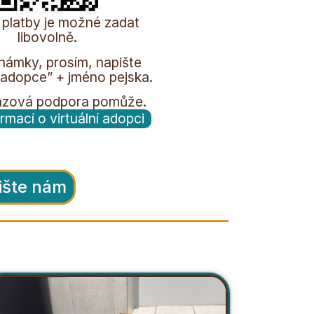
 platby je možné zadat
libovolně.
námky, prosím, napište
í adopce” + jméno pejska.
rázová podpora pomůže.
ormací o virtuální adopci
ište nám