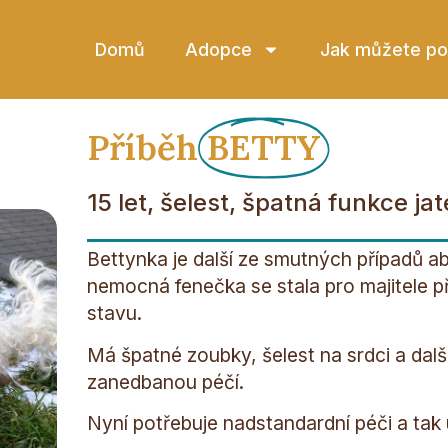
Domů
Adopce
Jak můžete p
Příběh
BETTY
15 let, šelest, špatná funkce jat
Bettynka je další ze smutných případů a
nemocná fenečka se stala pro majitele př
stavu.
Má špatné zoubky, šelest na srdci a dal
zanedbanou péčí.
Nyní potřebuje nadstandardní péči a tak 