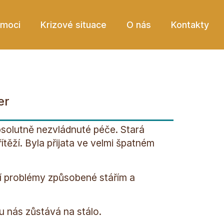
omoci
Krizové situace
O nás
Kontakty
er
bsolutně nezvládnuté péče. Stará
ítěží. Byla přijata ve velmi špatném
ší problémy způsobené stářím a
u nás zůstává na stálo.