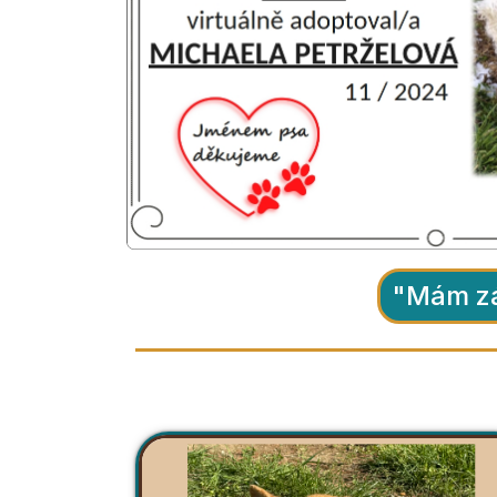
"Mám zá