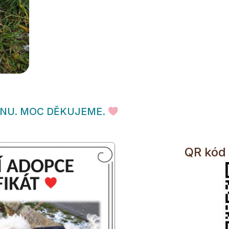
INU. MOC DĚKUJEME.
QR kód 