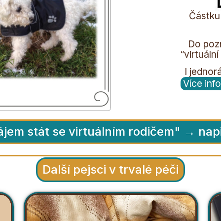
Částku
Do poz
“virtuáln
I jedno
Více inf
jem stát se virtuálním rodičem" → nap
Další pejsci v trvalé péči