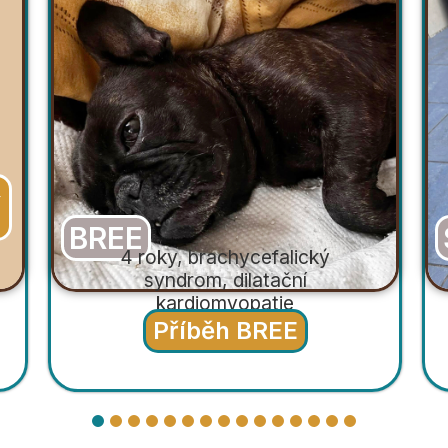
SAO
7 let, šarpejí horečka
(SPAID/FSF)
Příběh SAOŠKA
1
2
3
4
5
6
7
8
9
10
11
12
13
14
15