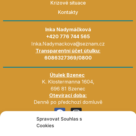
Krizové situace
Kontakty
Inka Nadymáčková
+420 776 744 565
Inka.Nadymackova@seznam.cz
Transparentní účet útulku:
6086327369/0800
Útulek Bzenec
K. Klostermanna 1604,
696 81 Bzenec
Otevírací doba:
Denně po předchozí domluvě
Spravovat Souhlas s
Cookies