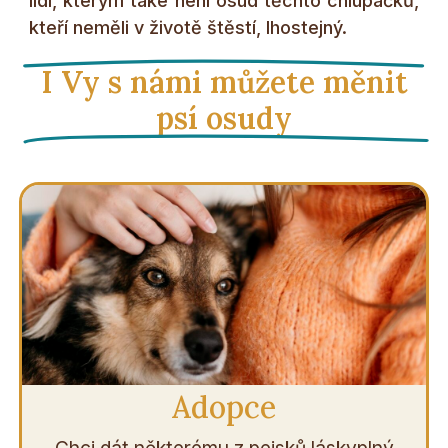
lidí, kterým také není osud těchto chlupáčků,
kteří neměli v životě štěstí, lhostejný.
I Vy s námi můžete měnit
psí osudy
Adopce
Chci dát některému z pejsků láskyplný