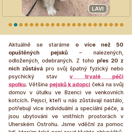
LAVI
2
3
4
5
6
7
8
9
10
11
12
13
14
15
16
17
18
19
20
21
22
Aktuálně se staráme
o více než 50
opuštěných pejsků
– nalezených,
odložených, odebraných. Z toho
přes 20 z
nich zůstává
pro svůj špatný fyzický nebo
psychický stav
v trvalé péči
spolku
. Většina
pejsků k adopci
čeká na svůj
domov v útulku ve Bzenci ve venkovních
kotcích. Pejsci, kteří u nás zůstávají nastálo,
potřebují více individuální a speciální péče, a
jsou ubytováni ve vnitřních prostorách v
Uherském Ostrohu. Jsme vděční za pomoc