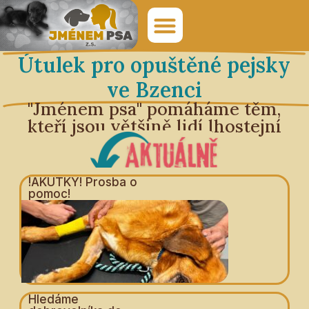
Útulek pro opuštěné pejsky
ve Bzenci
"Jménem psa" pomáháme těm,
kteří jsou většině lidí lhostejní
!AKUTKY! Prosba o
pomoc!
Hledáme