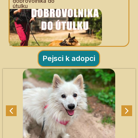
dobrovolníka do
útulku
Pejsci k adopci