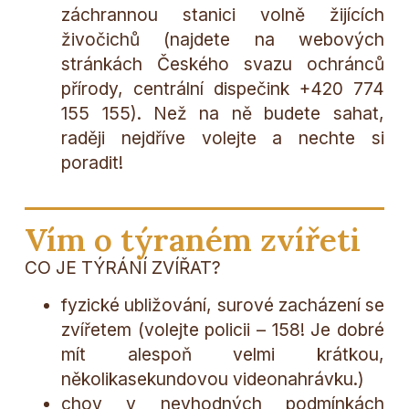
záchrannou stanici volně žijících
živočichů (najdete na webových
stránkách Českého svazu ochránců
přírody, centrální dispečink +420 774
155 155). Než na ně budete sahat,
raději nejdříve volejte a nechte si
poradit!
Vím o týraném zvířeti
CO JE TÝRÁNÍ ZVÍŘAT?
fyzické ubližování, surové zacházení se
zvířetem (volejte policii – 158! Je dobré
mít alespoň velmi krátkou,
několikasekundovou videonahrávku.)
chov v nevhodných podmínkách