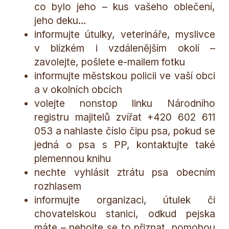
co bylo jeho – kus vašeho oblečení,
jeho deku…
informujte útulky, veterináře, myslivce
v blízkém i vzdálenějším okolí –
zavolejte, pošlete e-mailem fotku
informujte městskou policii ve vaší obci
a v okolních obcích
volejte nonstop linku Národního
registru majitelů zvířat +420 602 611
053 a nahlaste číslo čipu psa, pokud se
jedná o psa s PP, kontaktujte také
plemennou knihu
nechte vyhlásit ztrátu psa obecním
rozhlasem
informujte organizaci, útulek či
chovatelskou stanici, odkud pejska
máte – nebojte se to přiznat, pomohou