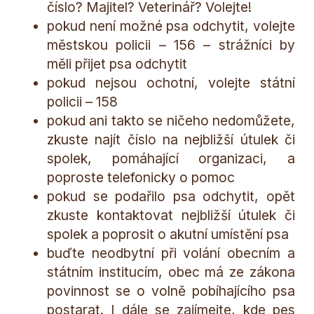
číslo? Majitel? Veterinář? Volejte!
pokud není možné psa odchytit, volejte
městskou policii – 156 – strážníci by
měli přijet psa odchytit
pokud nejsou ochotní, volejte státní
policii – 158
pokud ani takto se ničeho nedomůžete,
zkuste najít číslo na nejbližší útulek či
spolek, pomáhající organizaci, a
poproste telefonicky o pomoc
pokud se podařilo psa odchytit, opět
zkuste kontaktovat nejbližší útulek či
spolek a poprosit o akutní umístění psa
buďte neodbytní při volání obecním a
státním institucím, obec má ze zákona
povinnost se o volně pobíhajícího psa
postarat. I dále se zajímejte, kde pes