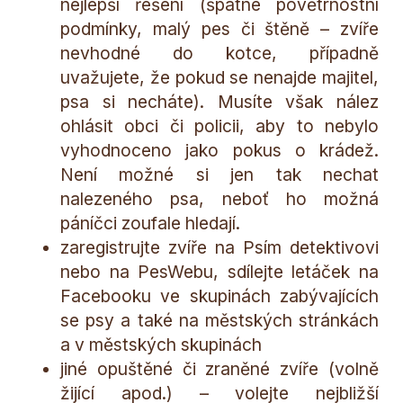
nejlepší řešení (špatné povětrnostní
podmínky, malý pes či štěně – zvíře
nevhodné do kotce, případně
uvažujete, že pokud se nenajde majitel,
psa si necháte). Musíte však nález
ohlásit obci či policii, aby to nebylo
vyhodnoceno jako pokus o krádež.
Není možné si jen tak nechat
nalezeného psa, neboť ho možná
páníčci zoufale hledají.
zaregistrujte zvíře na Psím detektivovi
nebo na PesWebu, sdílejte letáček na
Facebooku ve skupinách zabývajících
se psy a také na městských stránkách
a v městských skupinách
jiné opuštěné či zraněné zvíře (volně
žijící apod.) – volejte nejbližší