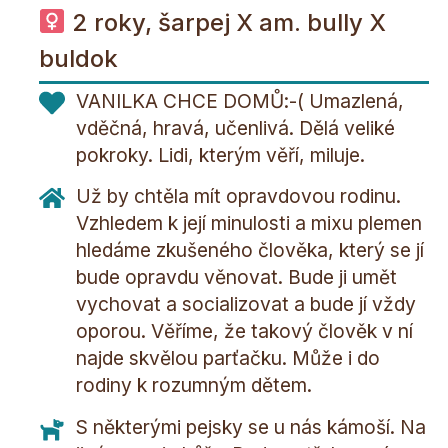
2 roky, šarpej X am. bully X
buldok
VANILKA CHCE DOMŮ:-( Umazlená,
vděčná, hravá, učenlivá. Dělá veliké
pokroky. Lidi, kterým věří, miluje.
Už by chtěla mít opravdovou rodinu.
Vzhledem k její minulosti a mixu plemen
hledáme zkušeného člověka, který se jí
bude opravdu věnovat. Bude ji umět
vychovat a socializovat a bude jí vždy
oporou. Věříme, že takový člověk v ní
najde skvělou parťačku. Může i do
rodiny k rozumným dětem.
S některými pejsky se u nás kámoší. Na