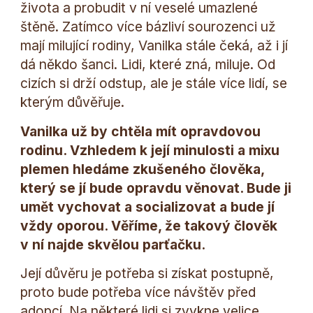
života a probudit v ní veselé umazlené
štěně. Zatímco více bázliví sourozenci už
mají milující rodiny, Vanilka stále čeká, až i jí
dá někdo šanci. Lidi, které zná, miluje. Od
cizích si drží odstup, ale je stále více lidí, se
kterým důvěřuje.
Vanilka už by chtěla mít opravdovou
rodinu. Vzhledem k její minulosti a mixu
plemen hledáme zkušeného člověka,
který se jí bude opravdu věnovat. Bude ji
umět vychovat a socializovat a bude jí
vždy oporou. Věříme, že takový člověk
v ní najde skvělou parťačku.
Její důvěru je potřeba si získat postupně,
proto bude potřeba více návštěv před
adopcí. Na některé lidi si zvykne velice