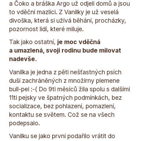
a Čoko a bráška Argo už odjeli domů a jsou
to vděční mazlíci. Z Vanilky je už veselá
divoška, která si užívá běhání, procházky,
pozornost lidí, které miluje.
Tak jako ostatní,
je moc vděčná
a umazlená, svoji rodinu bude milovat
nadevše.
Vanilka je jedna z pěti nešťastných psích
duší zachráněných z množírny plemene
bull-pei :-( Do 9ti měsíců žila spolu s dalšími
11ti pejsky ve špatných podmínkách, bez
socializace, bez pohlazení, pomazlení,
kontaktu se světem. Což se na všech
podepsalo.
Vanilku se jako první podařilo vrátit do